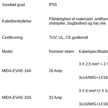
Vandtæt grad
IP55
Pålidelighed af materialer, antifla
Kabelbeskyttelse
slidstyrke, slagfasthed og høj olie
Certificering
TUV, UL, CE godkendt
Model
Nominel strøm
Kabelspecifikati
3 X 2,5 mm² + 2 
MIDA-EVAE-16A
16 Amp
3x14AWG+1X1
3 X 6 mm²+2 X 0
MIDA-EVAE-32A
32 Amp
3x10AWG+1X1