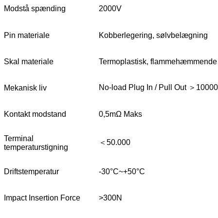
Modstå spænding
2000V
Pin materiale
Kobberlegering, sølvbelægning
Skal materiale
Termoplastisk, flammehæmmende k
No-load Plug In / Pull Out ＞1000
Mekanisk liv
Kontakt modstand
0,5mΩ Maks
Terminal
＜50.000
temperaturstigning
Driftstemperatur
-30°C~+50°C
Impact Insertion Force
>300N