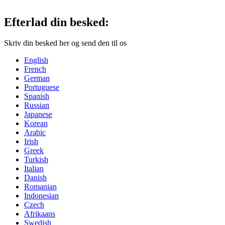
Efterlad din besked:
Skriv din besked her og send den til os
English
French
German
Portuguese
Spanish
Russian
Japanese
Korean
Arabic
Irish
Greek
Turkish
Italian
Danish
Romanian
Indonesian
Czech
Afrikaans
Swedish