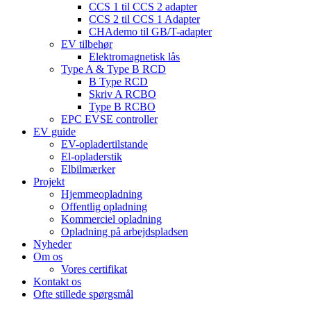
CCS 1 til CCS 2 adapter
CCS 2 til CCS 1 Adapter
CHAdemo til GB/T-adapter
EV tilbehør
Elektromagnetisk lås
Type A & Type B RCD
B Type RCD
Skriv A RCBO
Type B RCBO
EPC EVSE controller
EV guide
EV-opladertilstande
El-opladerstik
Elbilmærker
Projekt
Hjemmeopladning
Offentlig opladning
Kommerciel opladning
Opladning på arbejdspladsen
Nyheder
Om os
Vores certifikat
Kontakt os
Ofte stillede spørgsmål