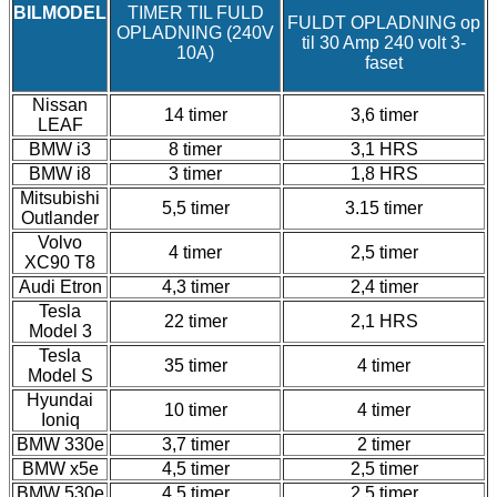
BILMODEL
TIMER TIL FULD
FULDT OPLADNING op
OPLADNING (240V
til 30 Amp 240 volt 3-
10A)
faset
Nissan
14 timer
3,6 timer
LEAF
BMW i3
8 timer
3,1 HRS
BMW i8
3 timer
1,8 HRS
Mitsubishi
5,5 timer
3.15 timer
Outlander
Volvo
4 timer
2,5 timer
XC90 T8
Audi Etron
4,3 timer
2,4 timer
Tesla
22 timer
2,1 HRS
Model 3
Tesla
35 timer
4 timer
Model S
Hyundai
10 timer
4 timer
Ioniq
BMW 330e
3,7 timer
2 timer
BMW x5e
4,5 timer
2,5 timer
BMW 530e
4,5 timer
2,5 timer