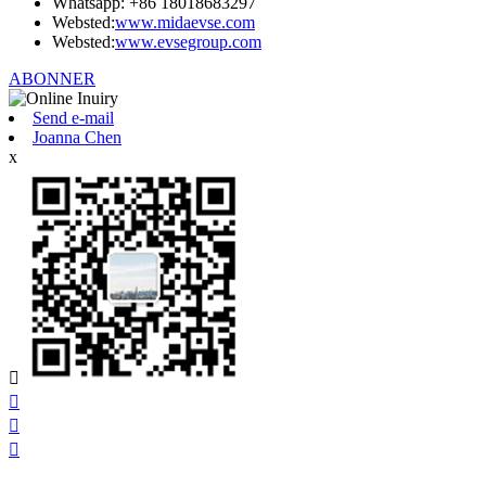
Whatsapp: +86 18018683297
Websted:
www.midaevse.com
Websted:
www.evsegroup.com
ABONNER
Send e-mail
Joanna Chen
x



