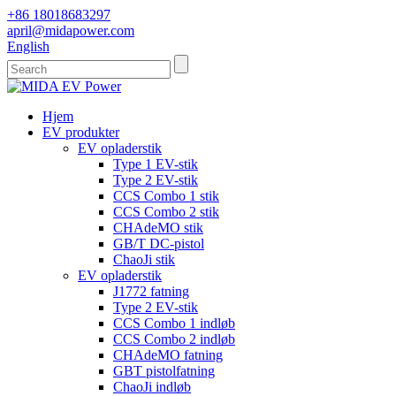
+86 18018683297
april@midapower.com
English
Hjem
EV produkter
EV opladerstik
Type 1 EV-stik
Type 2 EV-stik
CCS Combo 1 stik
CCS Combo 2 stik
CHAdeMO stik
GB/T DC-pistol
ChaoJi stik
EV opladerstik
J1772 fatning
Type 2 EV-stik
CCS Combo 1 indløb
CCS Combo 2 indløb
CHAdeMO fatning
GBT pistolfatning
ChaoJi indløb