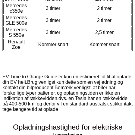
Mercedes
3 timer
2 timer
c350e
Mercedes
3 timer
2 timer
GLE 500e
Mercedes
3 timer
2,5 timer
S 550e
Renault
Kommer snart
Kommer snart
Zoe
EV Time to Charge Guide er kun en estimeret tid til at oplade
din EV helt.Brug venligst kun dette som en vejledning og
kontakt din bilproducent.Bemærk venligst, at biler har
forskellige typer batterier, og opladningstiden er ikke en
indikation af rækkevidden.dvs. en Tesla har en rækkevidde
på 400-500 km, og derfor vil en standard australsk stikkontakt
tage længere tid at oplade
Opladningshastighed for elektriske