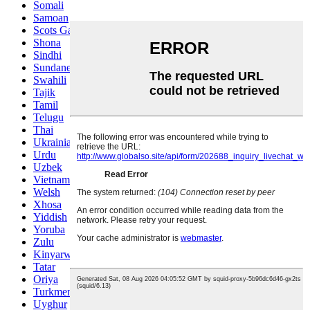
Somali
Samoan
Scots Gaelic
Shona
Sindhi
Sundanese
Swahili
Tajik
Tamil
Telugu
Thai
Ukrainian
Urdu
Uzbek
Vietnamese
Welsh
Xhosa
Yiddish
Yoruba
Zulu
Kinyarwanda
Tatar
Oriya
Turkmen
Uyghur