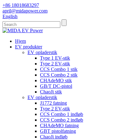
+86 18018683297
april@midapower.com
English
Hjem
EV produkter
EV opladerstik
Type 1 EV-stik
Type 2 EV-stik
CCS Combo 1 stik
CCS Combo 2 stik
CHAdeMO stik
GB/T DC-pistol
ChaoJi stik
EV opladerstik
J1772 fatning
Type 2 EV-stik
CCS Combo 1 indløb
CCS Combo 2 indløb
CHAdeMO fatning
GBT pistolfatning
ChaoJi indløb