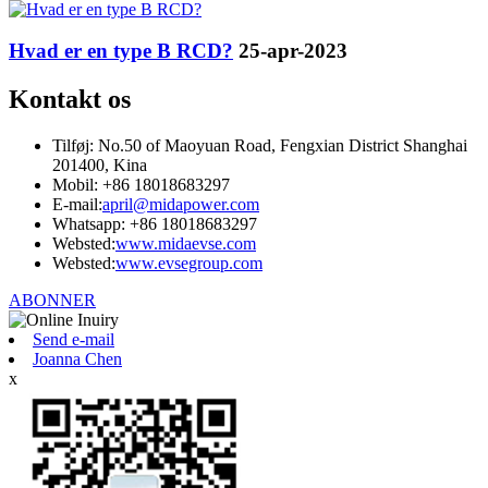
Hvad er en type B RCD?
25-apr-2023
Kontakt os
Tilføj: No.50 of Maoyuan Road, Fengxian District Shanghai
201400, Kina
Mobil: +86 18018683297
E-mail:
april@midapower.com
Whatsapp: +86 18018683297
Websted:
www.midaevse.com
Websted:
www.evsegroup.com
ABONNER
Send e-mail
Joanna Chen
x