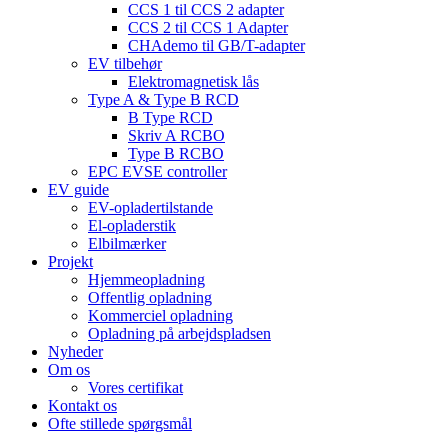
CCS 1 til CCS 2 adapter
CCS 2 til CCS 1 Adapter
CHAdemo til GB/T-adapter
EV tilbehør
Elektromagnetisk lås
Type A & Type B RCD
B Type RCD
Skriv A RCBO
Type B RCBO
EPC EVSE controller
EV guide
EV-opladertilstande
El-opladerstik
Elbilmærker
Projekt
Hjemmeopladning
Offentlig opladning
Kommerciel opladning
Opladning på arbejdspladsen
Nyheder
Om os
Vores certifikat
Kontakt os
Ofte stillede spørgsmål