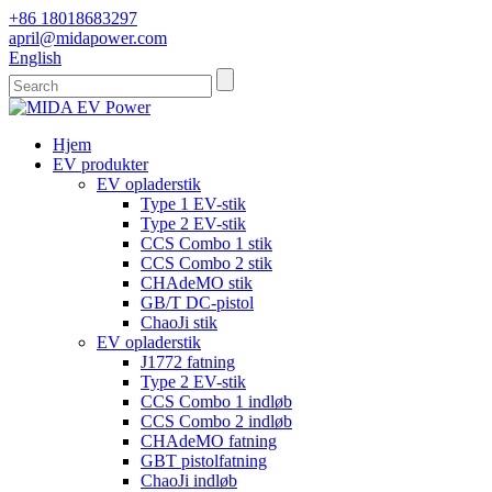
+86 18018683297
april@midapower.com
English
Hjem
EV produkter
EV opladerstik
Type 1 EV-stik
Type 2 EV-stik
CCS Combo 1 stik
CCS Combo 2 stik
CHAdeMO stik
GB/T DC-pistol
ChaoJi stik
EV opladerstik
J1772 fatning
Type 2 EV-stik
CCS Combo 1 indløb
CCS Combo 2 indløb
CHAdeMO fatning
GBT pistolfatning
ChaoJi indløb