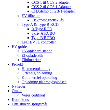
CCS 1 til CCS 2 adapter
CCS 2 til CCS 1 Adapter
CHAdemo til GB/T-adapter
EV tilbehør
Elektromagnetisk lås
Type A & Type B RCD
B Type RCD
Skriv A RCBO
Type B RCBO
EPC EVSE controller
EV guide
EV-opladertilstande
El-opladerstik
Elbilmærker
Projekt
Hjemmeopladning
Offentlig opladning
Kommerciel opladning
Opladning på arbejdspladsen
Nyheder
Om os
Vores certifikat
Kontakt os
Ofte stillede spørgsmål