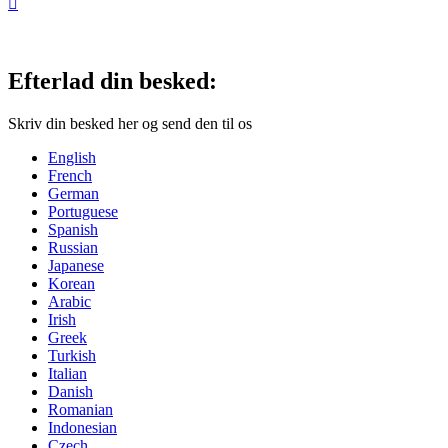

Efterlad din besked:
Skriv din besked her og send den til os
English
French
German
Portuguese
Spanish
Russian
Japanese
Korean
Arabic
Irish
Greek
Turkish
Italian
Danish
Romanian
Indonesian
Czech