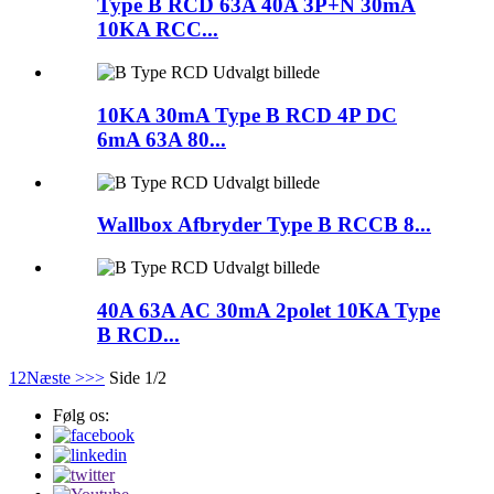
Type B RCD 63A 40A 3P+N 30mA
10KA RCC...
10KA 30mA Type B RCD 4P DC
6mA 63A 80...
Wallbox Afbryder Type B RCCB 8...
40A 63A AC 30mA 2polet 10KA Type
B RCD...
1
2
Næste >
>>
Side 1/2
Følg os: