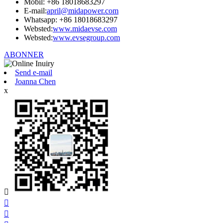
Mobil: +86 18018683297
E-mail:
april@midapower.com
Whatsapp: +86 18018683297
Websted:
www.midaevse.com
Websted:
www.evsegroup.com
ABONNER
Send e-mail
Joanna Chen
x


