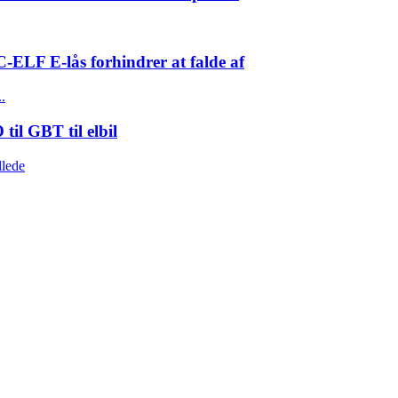
-ELF E-lås forhindrer at falde af
il GBT til elbil