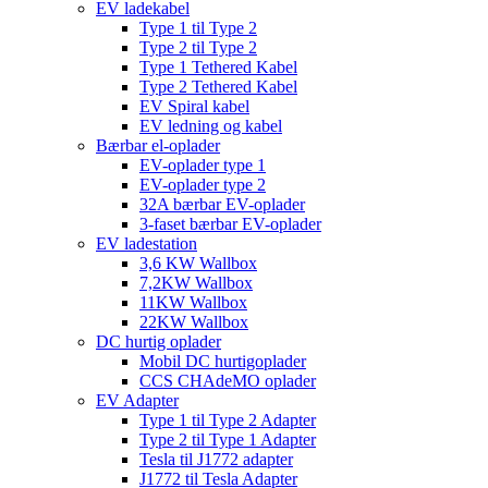
EV ladekabel
Type 1 til Type 2
Type 2 til Type 2
Type 1 Tethered Kabel
Type 2 Tethered Kabel
EV Spiral kabel
EV ledning og kabel
Bærbar el-oplader
EV-oplader type 1
EV-oplader type 2
32A bærbar EV-oplader
3-faset bærbar EV-oplader
EV ladestation
3,6 KW Wallbox
7,2KW Wallbox
11KW Wallbox
22KW Wallbox
DC hurtig oplader
Mobil DC hurtigoplader
CCS CHAdeMO oplader
EV Adapter
Type 1 til Type 2 Adapter
Type 2 til Type 1 Adapter
Tesla til J1772 adapter
J1772 til Tesla Adapter