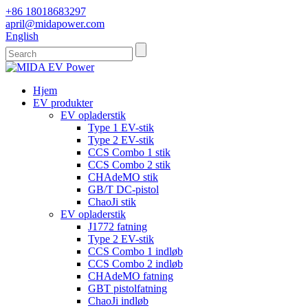
+86 18018683297
april@midapower.com
English
Hjem
EV produkter
EV opladerstik
Type 1 EV-stik
Type 2 EV-stik
CCS Combo 1 stik
CCS Combo 2 stik
CHAdeMO stik
GB/T DC-pistol
ChaoJi stik
EV opladerstik
J1772 fatning
Type 2 EV-stik
CCS Combo 1 indløb
CCS Combo 2 indløb
CHAdeMO fatning
GBT pistolfatning
ChaoJi indløb