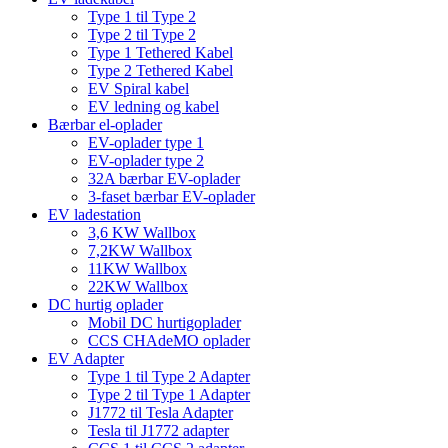
Type 1 til Type 2
Type 2 til Type 2
Type 1 Tethered Kabel
Type 2 Tethered Kabel
EV Spiral kabel
EV ledning og kabel
Bærbar el-oplader
EV-oplader type 1
EV-oplader type 2
32A bærbar EV-oplader
3-faset bærbar EV-oplader
EV ladestation
3,6 KW Wallbox
7,2KW Wallbox
11KW Wallbox
22KW Wallbox
DC hurtig oplader
Mobil DC hurtigoplader
CCS CHAdeMO oplader
EV Adapter
Type 1 til Type 2 Adapter
Type 2 til Type 1 Adapter
J1772 til Tesla Adapter
Tesla til J1772 adapter