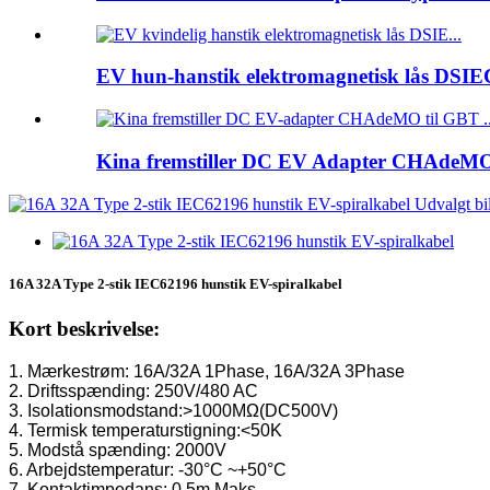
EV hun-hanstik elektromagnetisk lås DSIEC
Kina fremstiller DC EV Adapter CHAdeMO t
16A 32A Type 2-stik IEC62196 hunstik EV-spiralkabel
Kort beskrivelse:
1. Mærkestrøm: 16A/32A 1Phase, 16A/32A 3Phase
2. Driftsspænding: 250V/480 AC
3. Isolationsmodstand:>1000MΩ(DC500V)
4. Termisk temperaturstigning:<50K
5. Modstå spænding: 2000V
6. Arbejdstemperatur: -30°C ~+50°C
7. Kontaktimpedans: 0,5m Maks