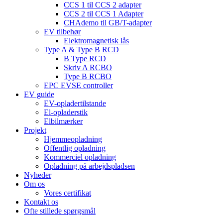
CCS 1 til CCS 2 adapter
CCS 2 til CCS 1 Adapter
CHAdemo til GB/T-adapter
EV tilbehør
Elektromagnetisk lås
Type A & Type B RCD
B Type RCD
Skriv A RCBO
Type B RCBO
EPC EVSE controller
EV guide
EV-opladertilstande
El-opladerstik
Elbilmærker
Projekt
Hjemmeopladning
Offentlig opladning
Kommerciel opladning
Opladning på arbejdspladsen
Nyheder
Om os
Vores certifikat
Kontakt os
Ofte stillede spørgsmål